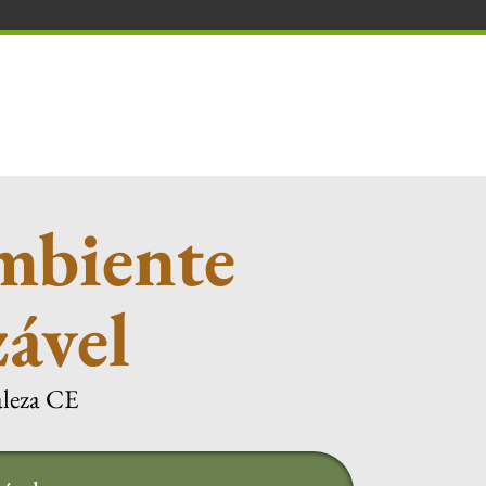
mbiente
zável
aleza CE