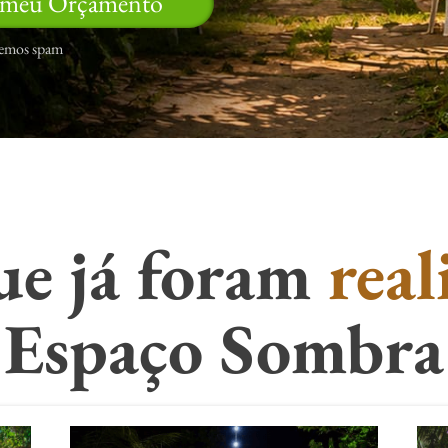
 meu Orçamento
remos spam
ue já foram
real
Espaço Sombra