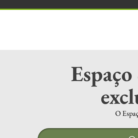
Espaço
exc
O Espaç