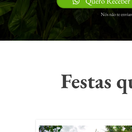
Quero Receber
Nós não te envia
Festas q