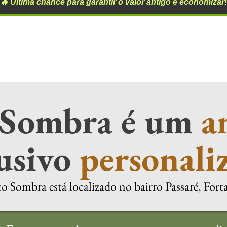
🔥 Última chance para garantir o valor antigo e economizar!
 Sombra é um
a
lusivo
personali
o Sombra está localizado no bairro Passaré, Fort