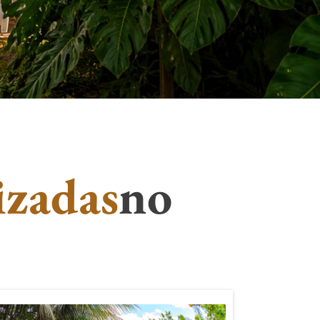
izadas
no